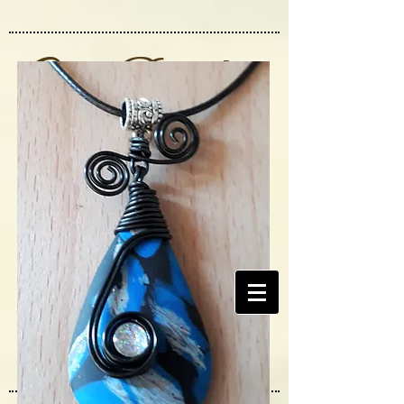
CréAvelin
e
Créatrice de rêves
Bijoux et objets
uniques artisanaux
et