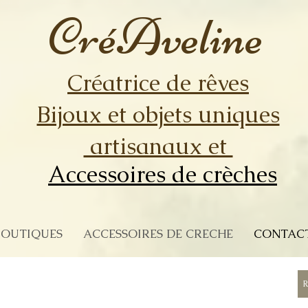
 fantaisie originaux cadeaux naissance originaux accessoires de creche objets déco originaux
CréAveline
Créatrice de rêves
Bijoux et objets uniques
artisanaux et
Accessoires de crèches
BOUTIQUES
ACCESSOIRES DE CRECHE
CONTACT
R