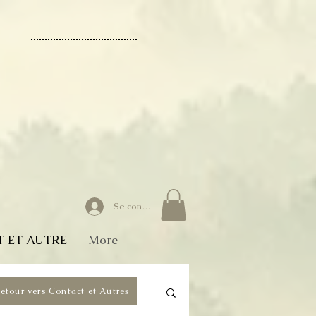
Se connecter
 ET AUTRE
More
etour vers Contact et Autres