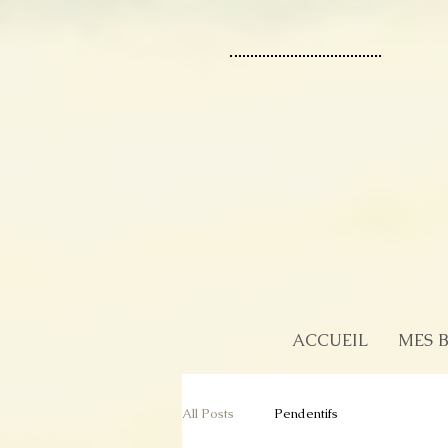
creations artisanales uniques Creaveline bijoux
ACCUEIL
MES 
All Posts
Pendentifs