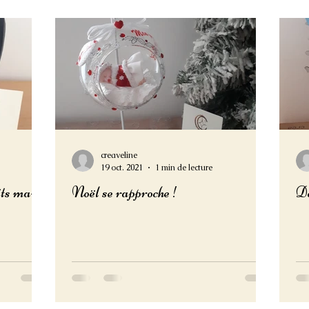
creaveline
19 oct. 2021
1 min de lecture
its main
Noël se rapproche !
De