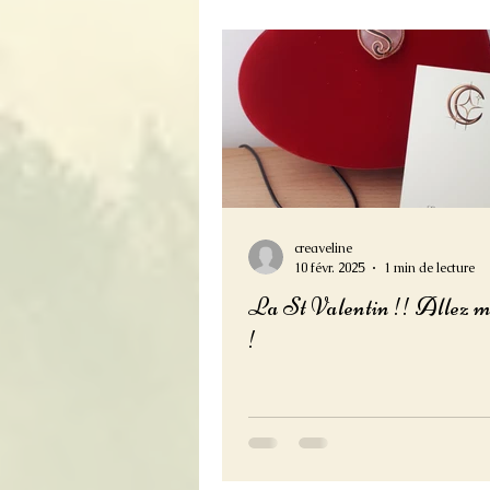
creaveline
10 févr. 2025
1 min de lecture
La St Valentin !! Allez m
!