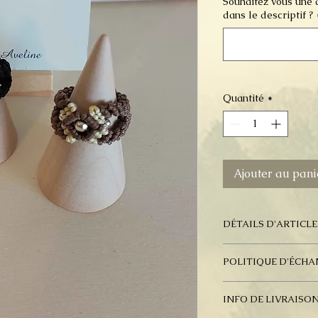
Souhaitez vous une a
dans le descriptif ?
Quantité
*
Ajouter au pani
DÉTAILS D'ARTICLE
Bague en micro ma
POLITIQUE D'ÉCH
Pas d'échange une 
INFO DE LIVRAISO
En cas d'erreur de 