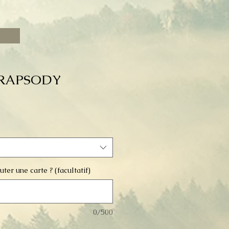
 RAPSODY
ter une carte ? (facultatif)
0/500