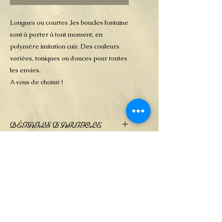
Longues ou courtes ,les boucles fontaine
sont à porter à tout moment, en
polymère imitation cuir. Des couleurs
variées, toniques ou douces pour toutes
les envies.
A vous de choisir !
DÉTAILS D'ARTICLE
Bijoux en pâte polymère très fine,
POLITIQUE D'ÉCHANGE
ce qui les rend particulièrement
ET DE
légers. .Le pendentif est prévu avec
REMBOURSEMENT
une cordelette noire
Pas d'échange une fois la
INFO DE LIVRAISON
commande validée
En cas d'erreur de ma part, un
La livraison se fait par poste