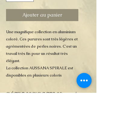
Ajouter au panier
Une magnifique collection en aluminium
coloré. Ces parures sont très légères et
agrémentées de perles noires. C'est un
travail très fin pour un résultat très
élégant.
La collection AUSSANA SPIRALE est
disponibles en plusieurs coloris
DÉTAILS D'ARTICLE
Bijoux en fil d'aluminium , ce qui les
POLITIQUE D'ÉCHANGE
rend particulièrement légers. Les
ET DE
bracelets sont fermés par une boule
REMBOURSEMENT
aimantée.