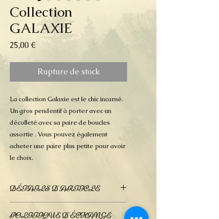
Collection
GALAXIE
Prix
25,00 €
Rupture de stock
La collection Galaxie est le chic incarné.
Un gros pendentif à porter avec un
décolleté avec sa paire de boucles
assortie . Vous pouvez également
acheter une paire plus petite pour avoir
le choix.
DÉTAILS D'ARTICLE
Bijoux en pâte polymère très fine,
POLITIQUE D'ÉCHANGE
ce qui les rend particulièrement