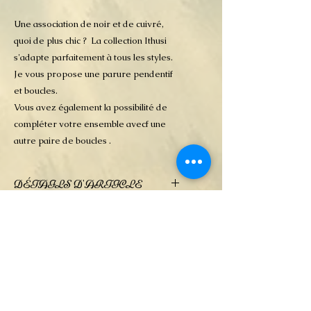
Une association de noir et de cuivré,
quoi de plus chic ? La collection Ithusi
s'adapte parfaitement à tous les styles.
Je vous propose une parure pendentif
et boucles.
Vous avez également la possibilité de
compléter votre ensemble avecf une
autre paire de boucles .
DÉTAILS D'ARTICLE
Bijoux en pâte polymère très fine,
POLITIQUE D'ÉCHANGE
ce qui les rend particulièrement
ET DE
légers..Les pendentifs sont prévus
REMBOURSEMENT
avec une cordelette noire
Pas d'échange une fois la
INFO DE LIVRAISON
commande validée
En cas d'erreur de ma part, un