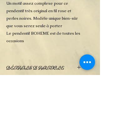
Un motif assez complexe pour ce
pendentif très original en fil rose et
perles noires. Modèle unique bien-sûr
que vous serez seule à porter
Le pendentif BOHEME est de toutes les
occasions
DÉTAILS D'ARTICLE
Bijoux en fils de nylon ciré et perles
POLITIQUE D'ÉCHANGE
en verre translucide
ET DE
Boucles à crochets
REMBOURSEMENT
Pas d'échange une fois la
INFO DE LIVRAISON
commande validée
En cas d'erreur de ma part, un
La livraison se fait par poste
remboursement ou un avoir vous
DIMENSIONS
chaque article sera expédié dans
sera proposé.